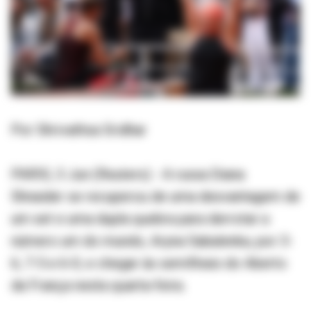
Por Shrivathsa Sridhar
PARIS, 3 Jun (Reuters) - A russa Diana
Shnaider se recuperou de uma desvantagem de
um set e uma dupla quebra para derrotar a
número um do mundo, Aryna Sabalenka, por 3-
6, 7-5 e 6-0, e chegar às semifinais do Aberto
da França nesta quarta-feira.