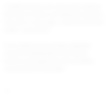
"É definitivamente uma vitória muito especial.
Sinto que no terceiro set finalmente encontrei
meu ritmo e como jogar, e onde me posicionar
melhor", acrescentou.
Vice-campeã do ano passado, Sabalenka
mostrou-se abatida após a derrota que
encerrou sua sequência de seis semifinais
consecutivas de Grand Slam.