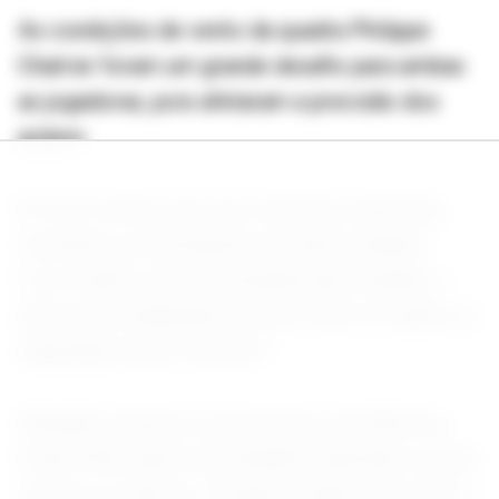
As condições de vento da quadra Philippe
Chatrier foram um grande desafio para ambas
as jogadoras, pois afetaram a precisão dos
golpes.
Em um torneio que teve diversas surpresas,
incluindo as eliminações da atual campeã
Coco Gauff e da tetracampeã Iga Swiatek, a
derrota de Sabalenka causou mais um abalo na
disputada chave feminina.
Shnaider alcançou sua primeira semifinal de
Grand Slam após uma batalha inspirada, na qual
venceu os últimos 10 games depois de estar a